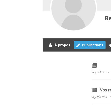
Be
À propos
Publications
Il y a 1 an
Vos 
Il y a 8 ans