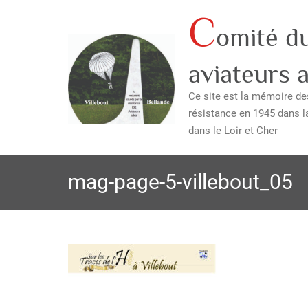
C
Skip
omité d
to
content
aviateurs a
Ce site est la mémoire des
résistance en 1945 dans l
dans le Loir et Cher
mag-page-5-villebout_05