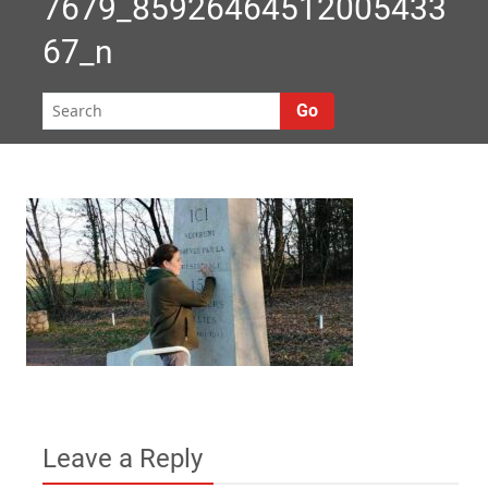
7679_85926464512005433
67_n
Go
Leave a Reply